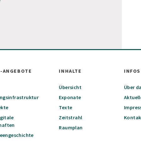
e
W-ANGEBOTE
INHALTE
INFOS
Übersicht
Über da
ungsinfrastruktur
Exponate
Aktuell
ekte
Texte
Impre
igitale
Zeitstrahl
Kontak
haften
Raumplan
Ideengeschichte